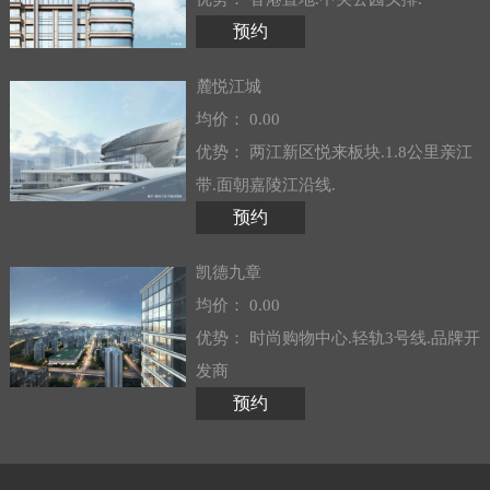
预约
麓悦江城
均价： 0.00
优势： 两江新区悦来板块.1.8公里亲江
带.面朝嘉陵江沿线.
预约
凯德九章
均价： 0.00
优势： 时尚购物中心.轻轨3号线.品牌开
发商
预约